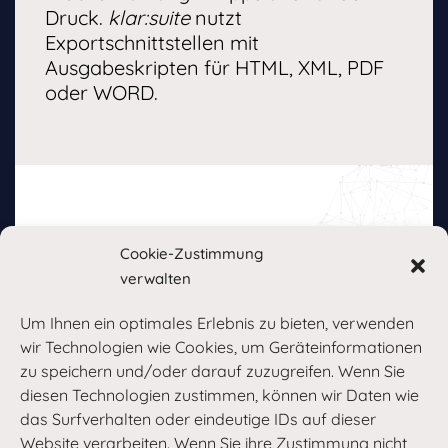
Druck.
klar:suite
nutzt
Exportschnittstellen mit
Ausgabeskripten für HTML, XML, PDF
oder WORD.
Cookie-Zustimmung
verwalten
Wollen Sie mehr erfahren?
Um Ihnen ein optimales Erlebnis zu bieten, verwenden
Gern stellen wir Ihnen unsere
klar:suite
als
wir Technologien wie Cookies, um Geräteinformationen
(C)CMS in einer persönlichen Demo vor.
zu speichern und/oder darauf zuzugreifen. Wenn Sie
diesen Technologien zustimmen, können wir Daten wie
das Surfverhalten oder eindeutige IDs auf dieser
mehr erfahren
Website verarbeiten. Wenn Sie ihre Zustimmung nicht